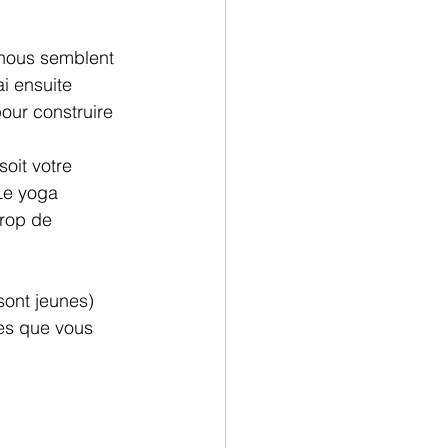
 nous semblent 
i ensuite 
our construire 
oit votre 
Le yoga 
trop de 
sont jeunes) 
les que vous 