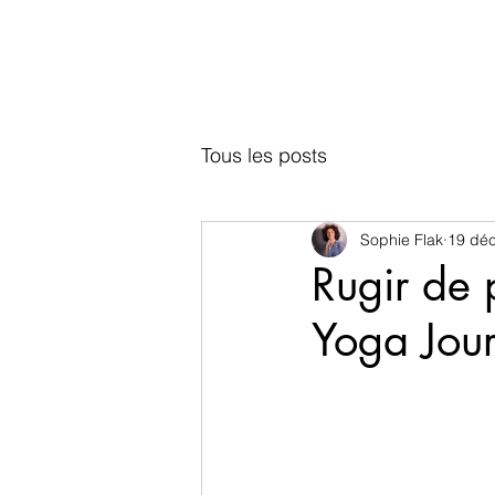
Tous les posts
Sophie Flak
19 déc
Rugir de p
Yoga Jour