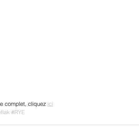
cle complet, cliquez 
ici
flak
#RYE