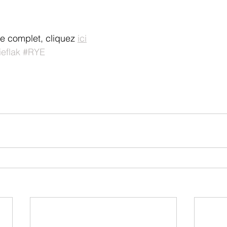
cle complet, cliquez 
ici
eflak
#RYE