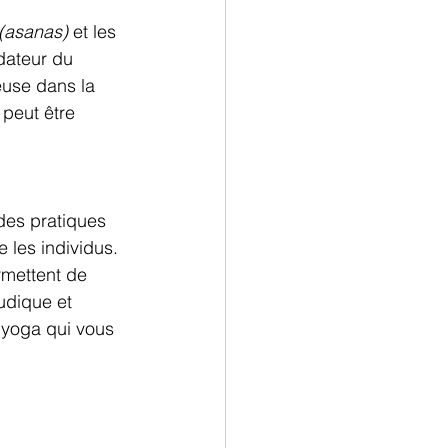
(asanas)
 et les 
ndateur du 
euse dans la 
 peut être 
des pratiques 
 les individus. 
ermettent de 
udique et 
 yoga qui vous 