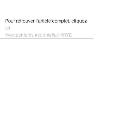
Pour retrouver l'article complet, cliquez 
ici
#yogaenfants
#sophieflak
#RYE
Voir tout
Posts récents